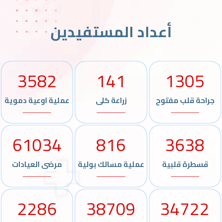
أعداد المستفيدين
3582
141
1305
جراحة قلب مفتوح
زراعة كلى
عملية اوعية دموية
61034
816
3638
قسطرة قلبية
عملية مسالك بولية
مرضى العيادات
2286
38709
34722