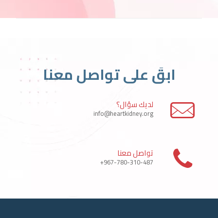
ابقَ على تواصل معنا
لديك سؤال؟
info@heartkidney.org
تواصل معنا
967-780-310-487+